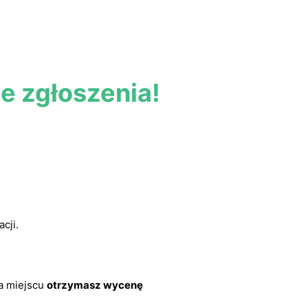
e zgłoszenia!
cji.
na miejscu
otrzymasz wycenę